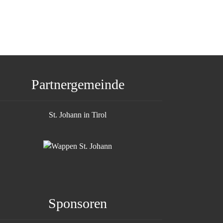
Show larger version
Show larger version
Partnergemeinde
St. Johann in Tirol
Sponsoren