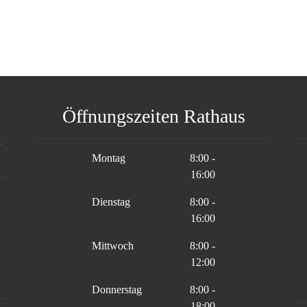
ger version
ger version
Show larger version
Show larger version
Öffnungszeiten Rathaus
Montag
8:00 -
16:00
Dienstag
8:00 -
16:00
Mittwoch
8:00 -
12:00
Donnerstag
8:00 -
18:00