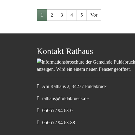
Show larger version
Show larger version
Show lar
Show lar
1
2
3
4
5
Vor
Kontakt Rathaus
Am Rathaus 2, 34277 Fuldabrück
rathaus@fuldabrueck.de
05665 / 94 63-0
05665 / 94 63-88