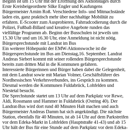
Beginn ist um 15 Uhr mit der Eröffnung des Aktionstages durch
Erste Kreisbeigeordnete Silke Engler und Kaufungens
Bürgermeister Arnim Roß. Verschiedene Info‐ und Mitmachstände
laden ein, ganz praktisch mehr über nachhaltige Mobilität zu
erfahren. E‐Scooter zum Ausprobieren, Fahrradcodierung durch die
Polizei, Fußball-Billard und kreative Angebote runden das
vielfältige Programm ab. Beginn der Busschulen ist jeweils um
15.30 Uhr und um 16.30 Uhr, eine Anmeldung ist nicht nötig.
Bürgersprechstunde mit Landrat im Bus
Ein weiterer Höhepunkt der EMW-Aktionswoche ist die
Bürgersprechstunde im Bus am Dienstag,16. September. Landrat
Andreas Siebert kommt mit seiner rollenden Bürgersprechstunde
bereits zum dritten Mal in die Kommunen gefahren.
Interessierte Bürgerinnen und Bürger haben dabei die Gelegenheit,
mit dem Landrat sowie mit Marian Volmer, Geschäftsführer des
Nordhessischen Verkehrsverbundes, ins Gespräch zu kommen.
Diesmal werden die Kommunen Fuldabrück, Lohfelden und
Niestetal besucht.
Die Sprechstunde startet um 13 Uhr auf dem Parkplatz vor Rewe,
Aldi, Rossmann und Hammer in Fuldabrück (Ostring 40). Der
Landrat‐Bus wird dort rund 40 Minuten Halt machen und auch
Bürgermeister Andreas Damm hat sich angekündigt. Die nächste
Station, ebenfalls für 40 Minuten, ist ab 14 Uhr auf dem Parkstreifen
vor dem Edeka-Markt in Lohfelden (Hauptstraße 41-43) und ab 15
Uhr hält der Bus für eine Stunde auf dem Parkplatz vor dem Edeka-