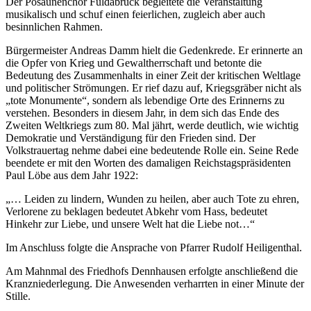
Der Posaunenchor Fuldabrück begleitete die Veranstaltung
musikalisch und schuf einen feierlichen, zugleich aber auch
besinnlichen Rahmen.
Bürgermeister Andreas Damm hielt die Gedenkrede. Er erinnerte an
die Opfer von Krieg und Gewaltherrschaft und betonte die
Bedeutung des Zusammenhalts in einer Zeit der kritischen Weltlage
und politischer Strömungen. Er rief dazu auf, Kriegsgräber nicht als
„tote Monumente“, sondern als lebendige Orte des Erinnerns zu
verstehen. Besonders in diesem Jahr, in dem sich das Ende des
Zweiten Weltkriegs zum 80. Mal jährt, werde deutlich, wie wichtig
Demokratie und Verständigung für den Frieden sind. Der
Volkstrauertag nehme dabei eine bedeutende Rolle ein. Seine Rede
beendete er mit den Worten des damaligen Reichstagspräsidenten
Paul Löbe aus dem Jahr 1922:
„… Leiden zu lindern, Wunden zu heilen, aber auch Tote zu ehren,
Verlorene zu beklagen bedeutet Abkehr vom Hass, bedeutet
Hinkehr zur Liebe, und unsere Welt hat die Liebe not…“
Im Anschluss folgte die Ansprache von Pfarrer Rudolf Heiligenthal.
Am Mahnmal des Friedhofs Dennhausen erfolgte anschließend die
Kranzniederlegung. Die Anwesenden verharrten in einer Minute der
Stille.