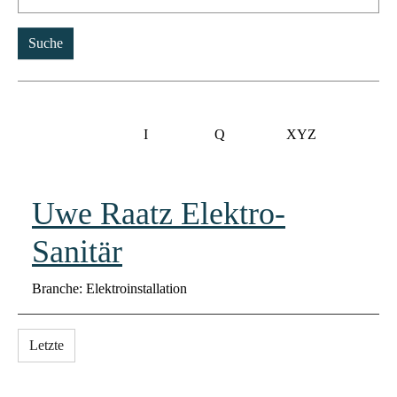
0-9
A
B
C
D
E
F
G
H
I
J
K
L
M
N
O
P
Q
R
S
T
U
V
W
X
Y
Z
Uwe Raatz Elektro-
Sanitär
Branche: Elektroinstallation
Letzte