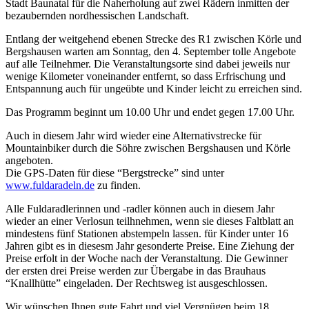
Stadt Baunatal für die Naherholung auf zwei Rädern inmitten der
bezaubernden nordhessischen Landschaft.
Entlang der weitgehend ebenen Strecke des R1 zwischen Körle und
Bergshausen warten am Sonntag, den 4. September tolle Angebote
auf alle Teilnehmer. Die Veranstaltungsorte sind dabei jeweils nur
wenige Kilometer voneinander entfernt, so dass Erfrischung und
Entspannung auch für ungeübte und Kinder leicht zu erreichen sind.
Das Programm beginnt um 10.00 Uhr und endet gegen 17.00 Uhr.
Auch in diesem Jahr wird wieder eine Alternativstrecke für
Mountainbiker durch die Söhre zwischen Bergshausen und Körle
angeboten.
Die GPS-Daten für diese “Bergstrecke” sind unter
www.fuldaradeln.de
zu finden.
Alle Fuldaradlerinnen und -radler können auch in diesem Jahr
wieder an einer Verlosun teilhnehmen, wenn sie dieses Faltblatt an
mindestens fünf Stationen abstempeln lassen. für Kinder unter 16
Jahren gibt es in diesesm Jahr gesonderte Preise. Eine Ziehung der
Preise erfolt in der Woche nach der Veranstaltung. Die Gewinner
der ersten drei Preise werden zur Übergabe in das Brauhaus
“Knallhütte” eingeladen. Der Rechtsweg ist ausgeschlossen.
Wir wünschen Ihnen gute Fahrt und viel Vergnügen beim 18.